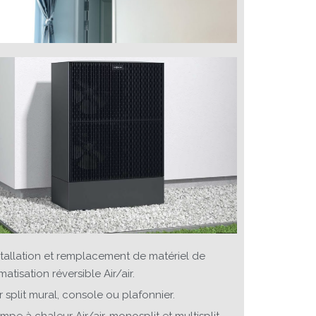
stallation et remplacement de matériel de
imatisation réversible Air/air.
r split mural, console ou plafonnier.
mpe à chaleur Air/air, monosplit et multisplit