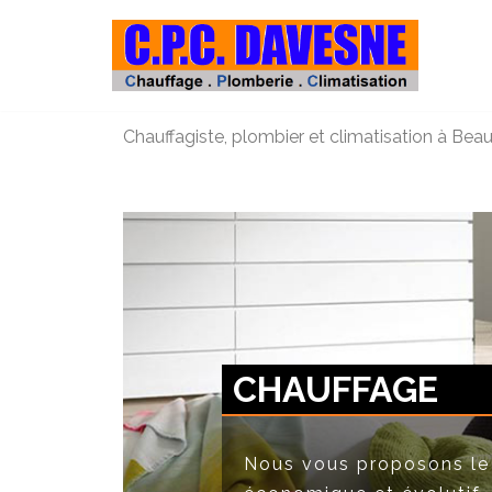
Aller
au
contenu
Chauffagiste, plombier et climatisation à Beau
CHAUFFAGE
Nous vous proposons le